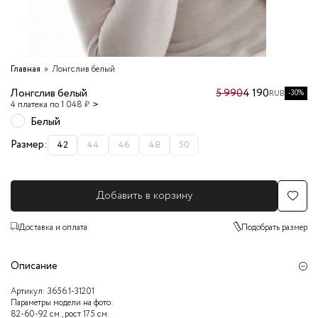
Главная
Лонгслив белый
Лонгслив белый
5 990
4 190
-30%
RUB
4 платежа по 1 048 ₽
Белый
Размер:
42
44
46
48
50
Добавить в корзину
Доставка и оплата
Подобрать размер
Описание
Артикул:
3656.1-31201
Параметры модели на фото:
82-60-92 см., рост 175 см.