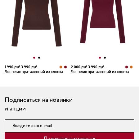
1 990
руб.
3 990
руб.
2 000
руб.
3 990
руб.
1
Лонгслив приталенный из хлопка
Лонгслив приталенный из хлопка
Л
Подписаться на новинки
и акции
Введите ваш e-mail
Подписаться на новости