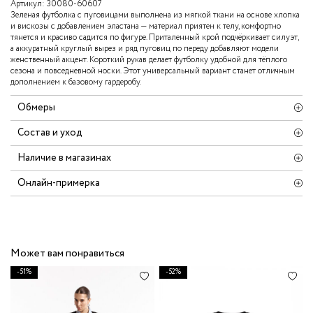
Артикул:
30080-60607
Зеленая футболка с пуговицами выполнена из мягкой ткани на основе хлопка
и вискозы с добавлением эластана — материал приятен к телу, комфортно
тянется и красиво садится по фигуре. Приталенный крой подчёркивает силуэт,
а аккуратный круглый вырез и ряд пуговиц по переду добавляют модели
женственный акцент. Короткий рукав делает футболку удобной для тёплого
сезона и повседневной носки. Этот универсальный вариант станет отличным
дополнением к базовому гардеробу.
Обмеры
Состав и уход
Наличие в магазинах
Онлайн-примерка
Может вам понравиться
-51%
-52%