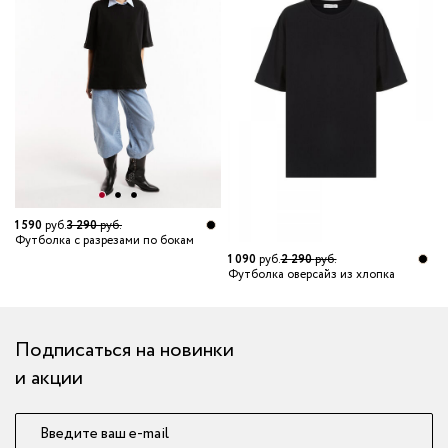
1 590
руб.
3 290
руб.
5
Футболка с разрезами по бокам
Ф
1 090
руб.
2 290
руб.
Футболка оверсайз из хлопка
Подписаться на новинки
и акции
Введите ваш e-mail