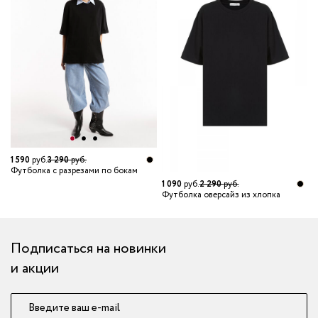
1 590
руб.
3 290
руб.
5
Футболка с разрезами по бокам
Ф
1 090
руб.
2 290
руб.
Футболка оверсайз из хлопка
Подписаться на новинки
и акции
Введите ваш e-mail