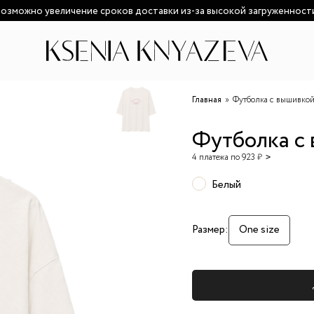
озможно увеличение сроков доставки из-за высокой загруженност
Главная
Футболка с вышивко
Футболка с
4 платежа по 923 ₽
Белый
Размер:
One size