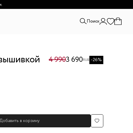
и.
Поиск
й
 вышивкой
4 990
3 690
-26%
RUB
Добавить в корзину