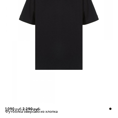
1 090
руб.
2 290
руб.
Футболка оверсайз из хлопка