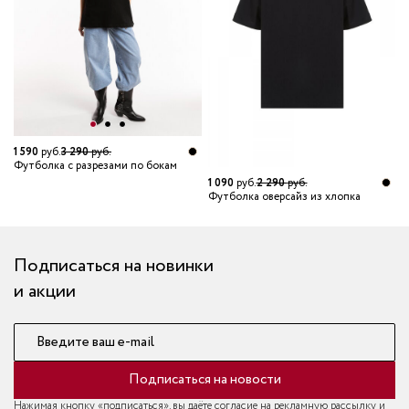
1 590
руб.
3 290
руб.
5
Футболка с разрезами по бокам
Ф
1 090
руб.
2 290
руб.
Футболка оверсайз из хлопка
Подписаться на новинки
и акции
Введите ваш e-mail
Подписаться на новости
Нажимая кнопку «подписаться», вы даёте согласие на рекламную рассылку и