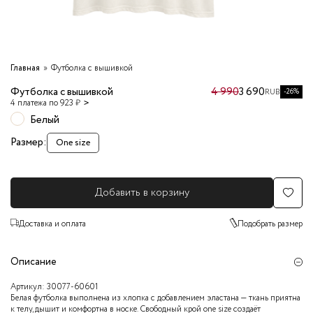
Главная
Футболка с вышивкой
Футболка с вышивкой
4 990
3 690
-26%
RUB
4 платежа по 923 ₽
Белый
Размер:
One size
Добавить в корзину
Доставка и оплата
Подобрать размер
Описание
Артикул:
30077-60601
Белая футболка выполнена из хлопка с добавлением эластана — ткань приятна
к телу, дышит и комфортна в носке. Свободный крой one size создаёт