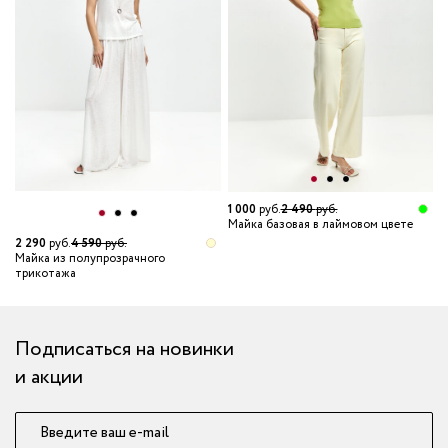
1 000
руб.
2 490
руб.
Майка базовая в лаймовом цвете
2 290
руб.
4 590
руб.
1
Майка из полупрозрачного
Т
трикотажа
в
Подписаться на новинки
и акции
Введите ваш e-mail