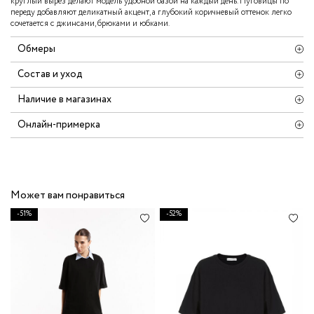
круглый вырез делают модель удобной базой на каждый день. Пуговицы по
переду добавляют деликатный акцент, а глубокий коричневый оттенок легко
сочетается с джинсами, брюками и юбками.
Обмеры
Состав и уход
Наличие в магазинах
Онлайн-примерка
Может вам понравиться
-51%
-52%