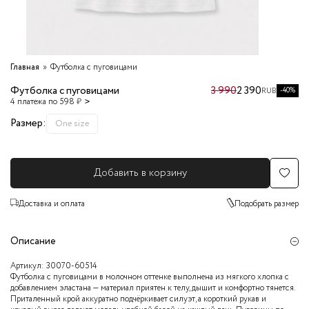
Главная
Футболка с пуговицами
Футболка с пуговицами
3 990
2 390
-40%
RUB
4 платежа по 598 ₽
Размер:
One size
Добавить в корзину
Доставка и оплата
Подобрать размер
Описание
Артикул:
30070-60514
Футболка с пуговицами в молочном оттенке выполнена из мягкого хлопка с
добавлением эластана — материал приятен к телу, дышит и комфортно тянется.
Приталенный крой аккуратно подчёркивает силуэт, а короткий рукав и