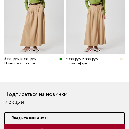
6 190
руб.
10 390
руб.
9 590
руб.
15 990
руб.
Поло трикотажное
Юбка сафари
2
Р
Подписаться на новинки
и акции
Введите ваш e-mail