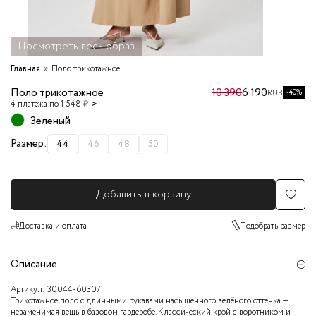
Посмотреть весь образ
Главная
Поло трикотажное
Поло трикотажное
10 390
6 190
-40%
RUB
4 платежа по 1 548 ₽
Зеленый
Размер:
44
46
48
50
Добавить в корзину
Доставка и оплата
Подобрать размер
Описание
Артикул:
30044-60307
Трикотажное поло с длинными рукавами насыщенного зелёного оттенка —
незаменимая вещь в базовом гардеробе. Классический крой с воротником и