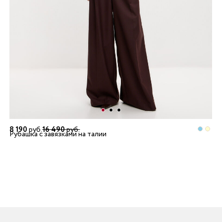
8 190
руб.
16 490
руб.
Рубашка с завязками на талии