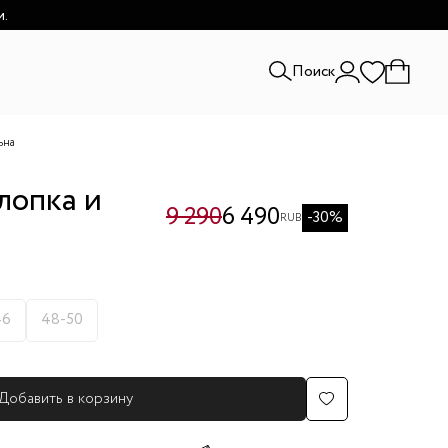
и.
Поиск
ьна
хлопка и
9 290
6 490
-30%
RUB
46
48-50
Добавить в корзину