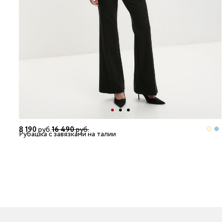
8 190
руб.
16 490
руб.
Рубашка с завязками на талии