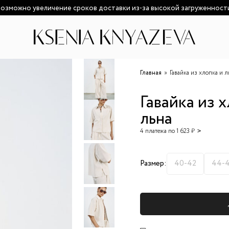
озможно увеличение сроков доставки из-за высокой загруженност
Главная
Гавайка из хлопка и л
Гавайка из 
льна
4 платежа по 1 623 ₽
Размер:
40-42
44-