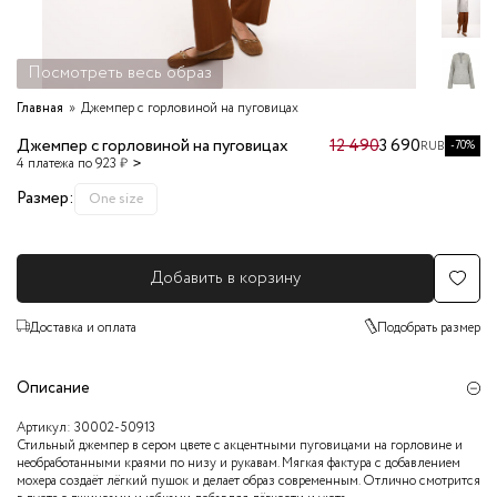
Посмотреть весь образ
Главная
Джемпер с горловиной на пуговицах
Джемпер с горловиной на пуговицах
12 490
3 690
-70%
RUB
4 платежа по 923 ₽
Размер:
One size
Добавить в корзину
Доставка и оплата
Подобрать размер
Описание
Артикул:
30002-50913
Стильный джемпер в сером цвете с акцентными пуговицами на горловине и
необработанными краями по низу и рукавам. Мягкая фактура с добавлением
мохера создаёт лёгкий пушок и делает образ современным. Отлично смотрится