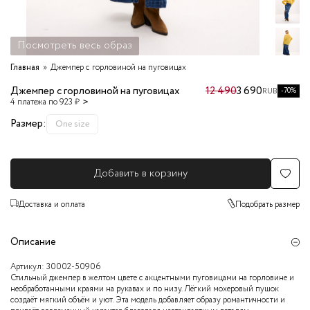
Посмотреть весь образ
Главная
Джемпер с горловиной на пуговицах
Джемпер с горловиной на пуговицах
12 490
3 690
-70%
RUB
4 платежа по 923 ₽
Размер:
One size
Добавить в корзину
Доставка и оплата
Подобрать размер
Описание
Артикул:
30002-50906
Стильный джемпер в желтом цвете с акцентными пуговицами на горловине и
необработанными краями на рукавах и по низу. Лёгкий мохеровый пушок
создаёт мягкий объём и уют. Эта модель добавляет образу романтичности и