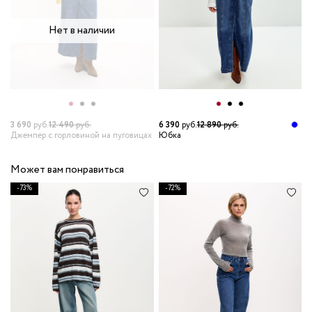
Нет в наличии
3 690
руб.
12 490
руб.
6 390
руб.
12 890
руб.
Джемпер с горловиной на пуговицах
Юбка
Может вам понравиться
-73%
-72%