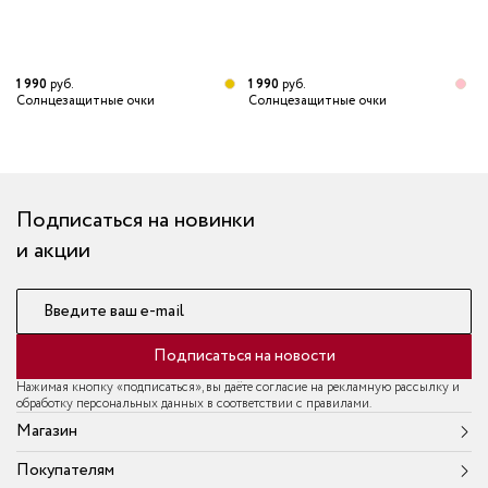
1 990
руб.
1 990
руб.
1
Солнцезащитные очки
Солнцезащитные очки
С
Подписаться на новинки
и акции
Введите ваш e-mail
Подписаться на новости
Нажимая кнопку «подписаться», вы даёте согласие на рекламную рассылку и
обработку персональных данных в соответствии с правилами.
Магазин
Покупателям