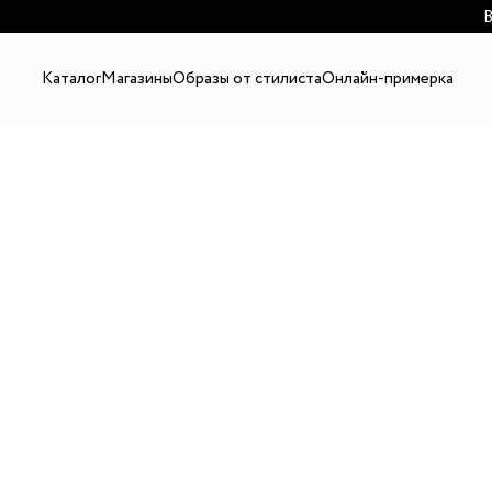
В
Каталог
Магазины
Образы от стилиста
Онлайн-примерка