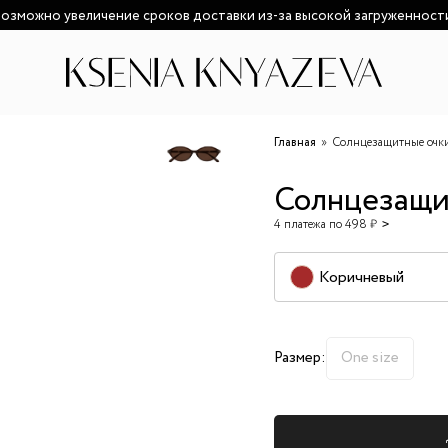
озможно увеличение сроков доставки из-за высокой загруженност
Главная
Солнцезащитные очк
Солнцезащи
4 платежа по 498 ₽
Коричневый
Размер:
One size