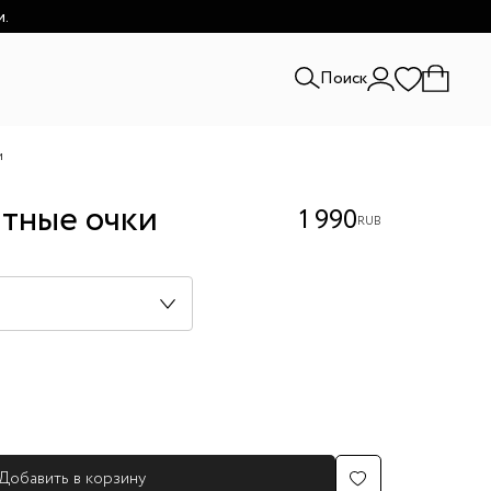
и.
Поиск
и
тные очки
1 990
RUB
Добавить в корзину