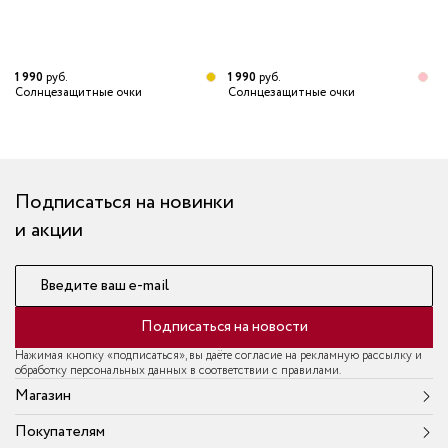
1 990
руб.
1 990
руб.
1
Солнцезащитные очки
Солнцезащитные очки
С
Подписаться на новинки
и акции
Введите ваш e-mail
Подписаться на новости
Нажимая кнопку «подписаться», вы даёте согласие на рекламную рассылку и
обработку персональных данных в соответствии с правилами.
Магазин
Покупателям