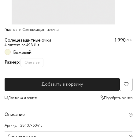
Главная
Солнцезащитные очки
Солнцезащитные очки
1 990
RUB
4 платежа по 498 ₽
Бежевый
Размер:
One size
Добавить в корзину
Доставка и оплата
Подобрать размер
Описание
Артикул:
28.107-60415
Состав и уход