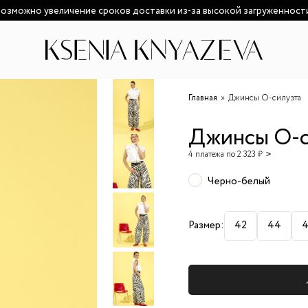
озможно увеличение сроков доставки из-за высокой загруженност
Главная
Джинсы О-силуэта
Джинсы О-с
4 платежа по 2 323 ₽
Черно-белый
Размер:
42
44