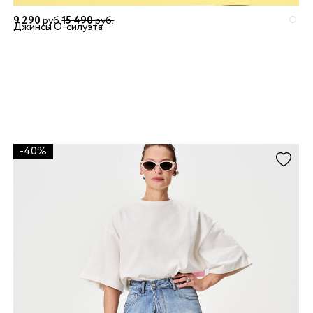
9 290
руб.
15 490
руб.
Джинсы О-силуэта
-40%