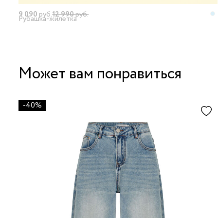
9 090
руб.
12 990
руб.
Рубашка-жилетка
Может вам понравиться
-40%