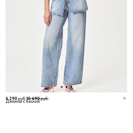
6 290
руб.
10 490
руб.
Джинсы с баской