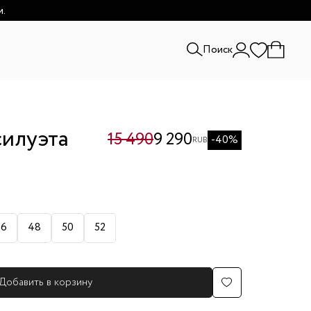
и.
Поиск
илуэта
15 490
9 290
-40%
RUB
46
48
50
52
Добавить в корзину