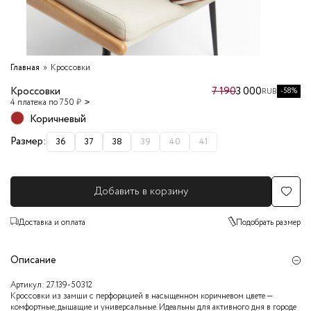
Главная
Кроссовки
Кроссовки
7 190
3 000
-58%
RUB
4 платежа по 750 ₽
Коричневый
Размер:
36
37
38
39
40
41
Добавить в корзину
Доставка и оплата
Подобрать размер
Описание
Артикул:
27.139-50312
Кроссовки из замши с перфорацией в насыщенном коричневом цвете —
комфортные, дышащие и универсальные. Идеальны для активного дня в городе