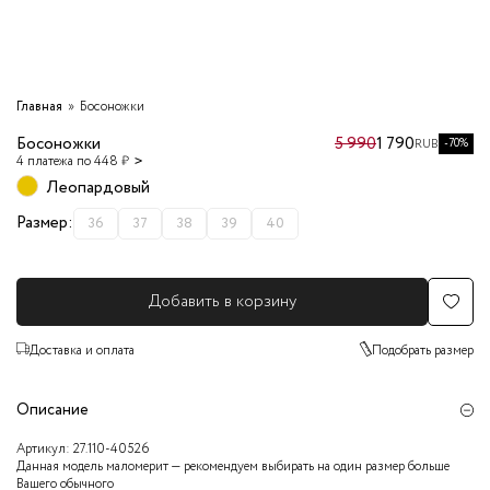
Главная
Босоножки
Босоножки
5 990
1 790
-70%
RUB
4 платежа по 448 ₽
Леопардовый
Размер:
36
37
38
39
40
Добавить в корзину
Доставка и оплата
Подобрать размер
Описание
Артикул:
27.110-40526
Данная модель маломерит — рекомендуем выбирать на один размер больше
Вашего обычного