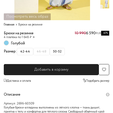
Посмотреть весь образ
Главная
Брюки на резинке
Брюки на резинке
10 990
6 590
-40%
RUB
4 платежа по 1 648 ₽
Голубой
Размер:
42-44
46-48
50-52
Добавить в корзину
Доставка и оплата
Подобрать размер
Описание
Артикул:
2696-60509
Голубые брюки-алладины выполнены из лёгкого хлопка — ткань дышит,
приятна к телу и комфортна для тёплого сезона. Свободный объёмный крой