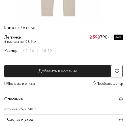
Главная
Леггинсы
Леггинсы
2 590
790
-69%
RUB
4 платежа по 198 ₽
Размер:
44-46
48-50
Добавить в корзину
Доставка и оплата
Подобрать размер
Описание
Артикул:
2692-51015
Состав и уход