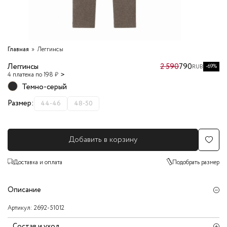
Главная
Леггинсы
Леггинсы
2 590
790
-69%
RUB
4 платежа по 198 ₽
Темно-серый
Размер:
44-46
48-50
Добавить в корзину
Доставка и оплата
Подобрать размер
Описание
Артикул:
2692-51012
Состав и уход