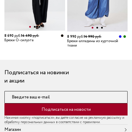
8 690
руб.
14 490
руб.
8 990
руб.
14 990
руб.
8
Брюки О-силуэта
Брюки-алладины из курточной
Б
ткани
т
Подписаться на новинки
и акции
Введите ваш e-mail
Подписаться на новости
Нажимая кнопку «подписаться», вы даёте согласие на рекламную рассылку и
обработку персональных данных в соответствии с правилами.
Магазин