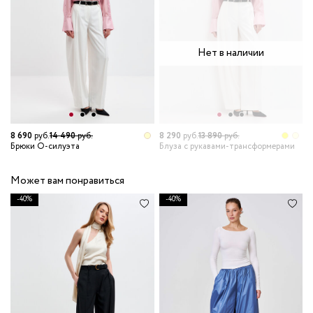
Нет в наличии
8 290
руб.
13 890
руб.
2
8 690
руб.
14 490
руб.
Блуза с рукавами-трансформерами
Р
Брюки О-силуэта
Может вам понравиться
-40%
-40%