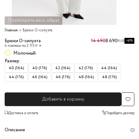
Посмотреть весь образ
Главная
Брюки О-силуэта
Брюки О-силуэта
14 490
8 690
-40%
RUB
4 платежа по 2 173 ₽
Молочный
Размер:
40 (164)
40 (176)
42 (164)
42 (176)
44 (164)
44 (176)
46 (164)
46 (176)
48 (164)
48 (176)
Добавить в корзину
Доставка и оплата
Подобрать размер
Описание