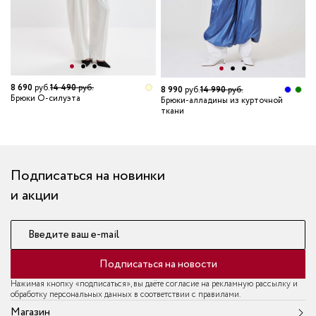
8 690
руб.
14 490
руб.
8 990
руб.
14 990
руб.
8
Брюки О-силуэта
Брюки-алладины из курточной
Б
ткани
т
Подписаться на новинки
и акции
Введите ваш e-mail
Подписаться на новости
Нажимая кнопку «подписаться», вы даёте согласие на рекламную рассылку и
обработку персональных данных в соответствии с правилами.
Магазин