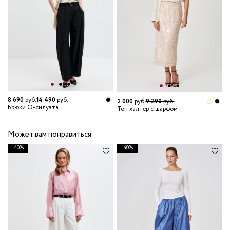
8 690
руб.
14 490
руб.
1
2 000
руб.
9 290
руб.
Брюки О-силуэта
П
Топ халтер с шарфом
Может вам понравиться
-40%
-40%