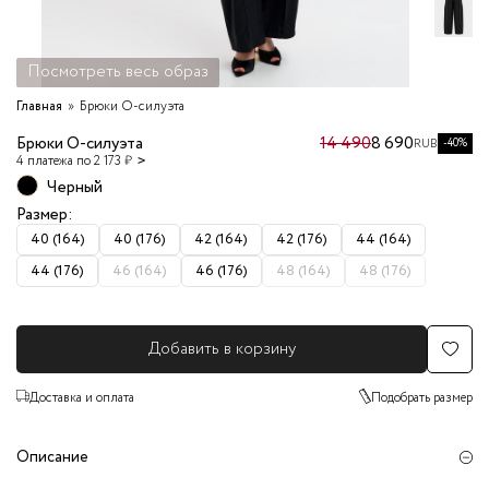
Посмотреть весь образ
Главная
Брюки О-силуэта
Брюки О-силуэта
14 490
8 690
-40%
RUB
4 платежа по 2 173 ₽
Черный
Размер:
40 (164)
40 (176)
42 (164)
42 (176)
44 (164)
44 (176)
46 (164)
46 (176)
48 (164)
48 (176)
Добавить в корзину
Доставка и оплата
Подобрать размер
Описание