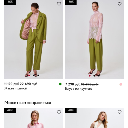
-50%
-30%
11 190
руб.
22 490
руб.
3
7 290
руб.
10 490
руб.
Жакет прямой
Б
Блуза из кружева
Может вам понравиться
-40%
-40%