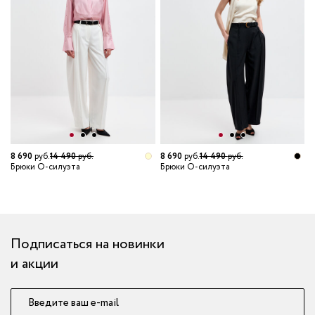
8 690
руб.
14 490
руб.
8 690
руб.
14 490
руб.
8
Брюки О-силуэта
Брюки О-силуэта
Б
т
Подписаться на новинки
и акции
Введите ваш e-mail