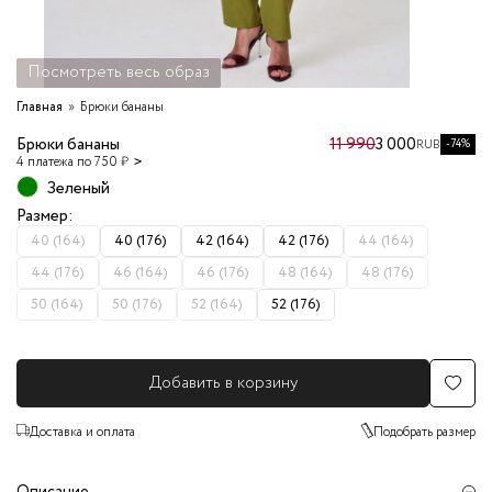
Посмотреть весь образ
Главная
Брюки бананы
Брюки бананы
11 990
3 000
-74%
RUB
4 платежа по 750 ₽
Зеленый
Размер:
40 (164)
40 (176)
42 (164)
42 (176)
44 (164)
44 (176)
46 (164)
46 (176)
48 (164)
48 (176)
50 (164)
50 (176)
52 (164)
52 (176)
Добавить в корзину
Доставка и оплата
Подобрать размер
Описание