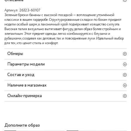
Артикул:
2632.3-60107
Зеленые брюки-бананы с высокой посадкой — воплощение утончённой
классики в вашем гардеробе. Структурированные складки по бокам придают
модели особый шарм, а лаконичный крой подчёркивает изящество силуэта.
Высокая талия визуально вытягивает фигуру, делая образ более стройным и
элегантным. Этот предмет одежды легко комбинируется с блузами и
рубашками, создавая как деловые, так и повседневные луки. Идеальный выбор
для тех, кто ценит стиль и комфорт.
Обмеры
Параметры модели
Состав и уход
Наличие в магазинах
Онлайн-примерка
Дополните образ