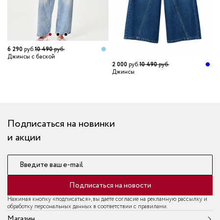
6 290
руб.
10 490
руб.
Джинсы с баской
2 000
руб.
10 490
руб.
3
Джинсы
Д
Подписаться на новинки
и акции
Введите ваш e-mail
Подписаться на новости
Нажимая кнопку «подписаться», вы даёте согласие на рекламную рассылку и
обработку персональных данных в соответствии с правилами.
Магазин