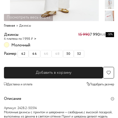
Посмотреть весь образ
Главная
Джинсы
Джинсы
15 990
7 990
-50%
RUB
4 платежа по 1 998 ₽
Молочный
Размер:
42
44
46
48
50
52
Добавить в корзину
Доставка и оплата
Подобрать размер
Описание
Артикул:
2428.2-50514
Молочные джинсы с принтом и шевронами — свободные, с высокой посадкой,
выполнены из денима в светлом оттенке. Принт и шевроны делают модель