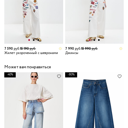
7 590
руб.
15 190
руб.
7 990
руб.
15 990
руб.
4
Жилет укороченный с шевронами
Джинсы
К
Может вам понравиться
-40%
-80%