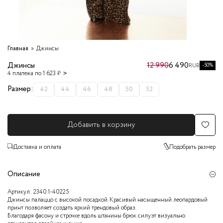
Главная
Джинсы
Джинсы
12 990
6 490
-50%
RUB
4 платежа по 1 623 ₽
Размер:
42
44
46
48
50
52
Добавить в корзину
Доставка и оплата
Подобрать размер
Описание
Артикул:
2340.1-40225
Джинсы палаццо с высокой посадкой. Красивый насыщенный леопардовый
принт позволяет создать яркий трендовый образ.
Благодаря фасону и строчке вдоль штанины брюк силуэт визуально