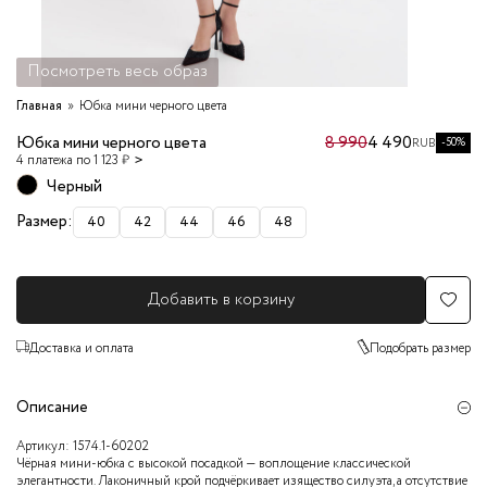
Посмотреть весь образ
Главная
Юбка мини черного цвета
Юбка мини черного цвета
8 990
4 490
-50%
RUB
4 платежа по 1 123 ₽
Черный
Размер:
40
42
44
46
48
Добавить в корзину
Доставка и оплата
Подобрать размер
Описание
Артикул:
1574.1-60202
Чёрная мини-юбка с высокой посадкой — воплощение классической
элегантности. Лаконичный крой подчёркивает изящество силуэта, а отсутствие