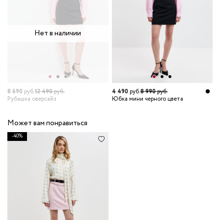
Нет в наличии
8 690
руб.
12 490
руб.
4 490
руб.
8 990
руб.
2
Рубашка оверсайз
Юбка мини черного цвета
Р
Может вам понравиться
-40%