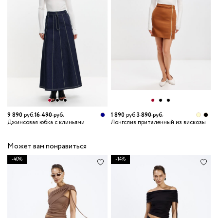
9 890
руб.
16 490
руб.
1 890
руб.
3 890
руб.
2
Джинсовая юбка с клиньями
Лонгслив приталенный из вискозы
С
Может вам понравиться
-40%
-14%