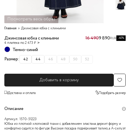
Посмотреть весь образ
Главная
Джинсовая юбка с клиньями
Джинсовая юбка с клиньями
16 490
9 890
-40%
RUB
4 платежа по 2 473 ₽
Темно-синий
Размер:
42
44
46
48
50
52
Добавить в корзину
Доставка и оплата
Подобрать размер
Описание
Артикул:
1570-51223
Юбка из плотной хлопковой ткани с добавлением эластана держит форму и
комфортно садится по фигуре. Высокая посадка подчёркивает талию, а А-силуэт