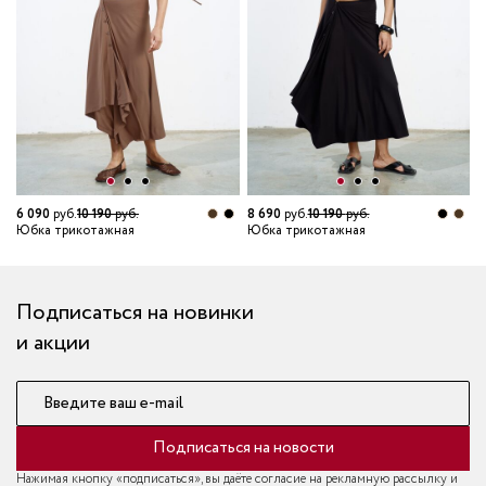
7
Ю
6 090
руб.
10 190
руб.
8 690
руб.
10 190
руб.
Юбка трикотажная
Юбка трикотажная
Подписаться на новинки
и акции
Введите ваш e-mail
Подписаться на новости
Нажимая кнопку «подписаться», вы даёте согласие на рекламную рассылку и