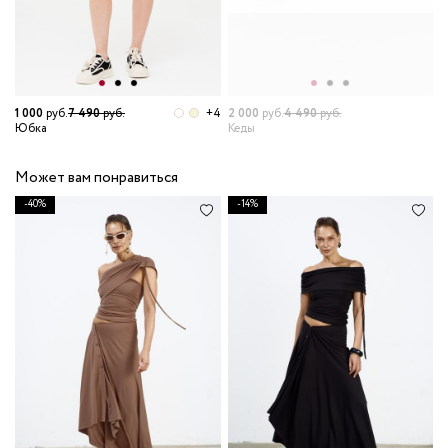
1 000
руб.
7 490
руб.
+4
2 000
руб.
4 490
руб.
Юбка
Кеды
Может вам понравиться
-40%
-14%