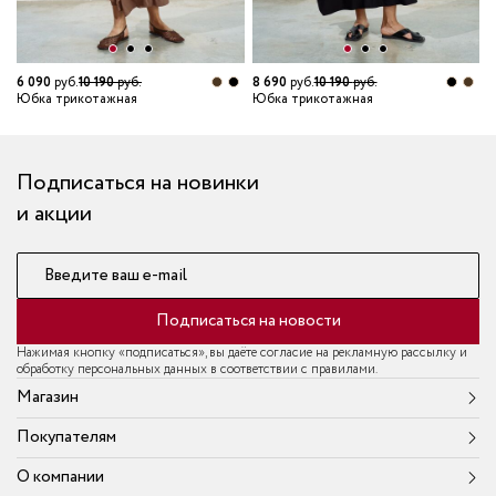
7
Ю
6 090
руб.
10 190
руб.
8 690
руб.
10 190
руб.
Юбка трикотажная
Юбка трикотажная
Подписаться на новинки
и акции
Введите ваш e-mail
Подписаться на новости
Нажимая кнопку «подписаться», вы даёте согласие на рекламную рассылку и
обработку персональных данных в соответствии с правилами.
Магазин
Покупателям
О компании