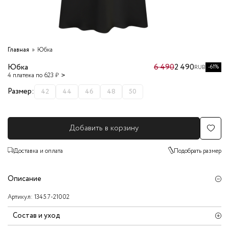
Главная
Юбка
Юбка
6 490
2 490
-61%
RUB
4 платежа по 623 ₽
Размер:
42
44
46
48
50
Добавить в корзину
Доставка и оплата
Подобрать размер
Описание
Артикул:
1345.7-21002
Состав и уход