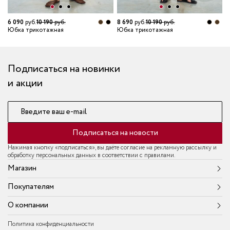
7
Ю
6 090
руб.
10 190
руб.
8 690
руб.
10 190
руб.
Юбка трикотажная
Юбка трикотажная
Подписаться на новинки
и акции
Введите ваш e-mail
Подписаться на новости
Нажимая кнопку «подписаться», вы даёте согласие на рекламную рассылку и
обработку персональных данных в соответствии с правилами.
Магазин
Покупателям
О компании
Политика конфиденциальности