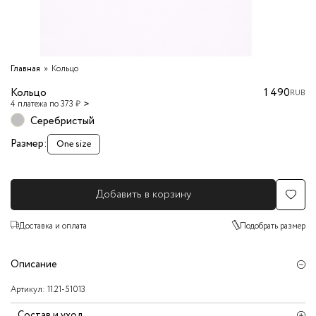
Главная
Кольцо
Кольцо
1 490
RUB
4 платежа по 373 ₽
Серебристый
Размер:
One size
Добавить в корзину
Доставка и оплата
Подобрать размер
Описание
Артикул:
11.21-51013
Состав и уход