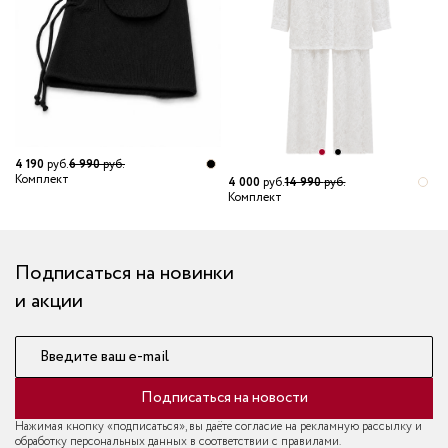
4 190
руб.
6 990
руб.
Комплект
4 000
руб.
14 990
руб.
1
Комплект
К
Подписаться на новинки
и акции
Введите ваш e-mail
Подписаться на новости
Нажимая кнопку «подписаться», вы даёте согласие на рекламную рассылку и
обработку персональных данных в соответствии с правилами.