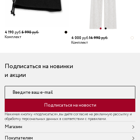
4 190
руб.
6 990
руб.
Комплект
4 000
руб.
14 990
руб.
1
Комплект
К
Подписаться на новинки
и акции
Введите ваш e-mail
Подписаться на новости
Нажимая кнопку «подписаться», вы даёте согласие на рекламную рассылку и
обработку персональных данных в соответствии с правилами.
Магазин
Покупателям