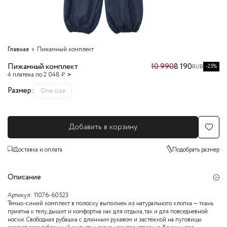
Главная
Пижамный комплект
Пижамный комплект
10 990
8 190
-25%
RUB
4 платежа по 2 048 ₽
Размер:
One size
Добавить в корзину
Доставка и оплата
Подобрать размер
Описание
Артикул:
11076-60523
Темно-синий комплект в полоску выполнен из натурального хлопка — ткань
приятна к телу, дышит и комфортна как для отдыха, так и для повседневной
носки. Свободная рубашка с длинным рукавом и застёжкой на пуговицы