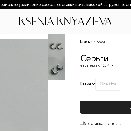
озможно увеличение сроков доставки из-за высокой загруженност
Главная
Серьги
Серьги
4 платежа по 423 ₽
Размер:
One size
Доставка и оплата